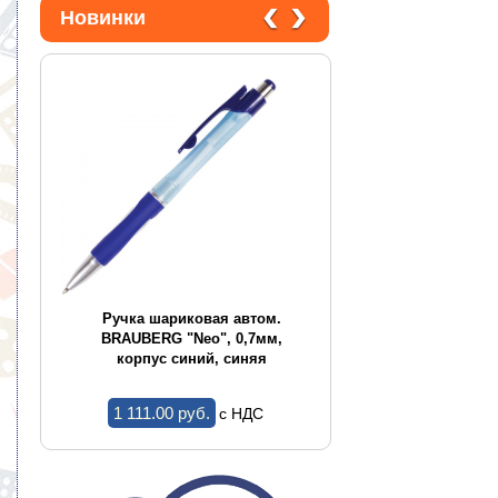
Новинки
CE
Ручка шариковая автом.
Ручка шариков
,
BRAUBERG "Neo", 0,7мм,
BRAUBERG "Conce
корпус синий, синяя
корпус ассор
1 111.00 pуб.
1.44 pуб.
c НДС