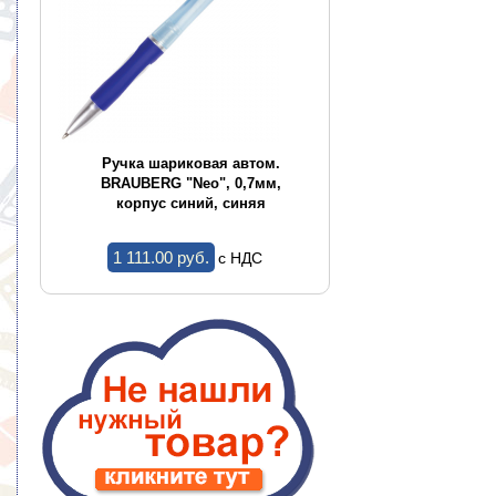
CE
Ручка шариковая автом.
Ручка шариков
,
BRAUBERG "Neo", 0,7мм,
BRAUBERG "Conce
корпус синий, синяя
корпус ассор
1 111.00 pуб.
1.44 pуб.
c НДС