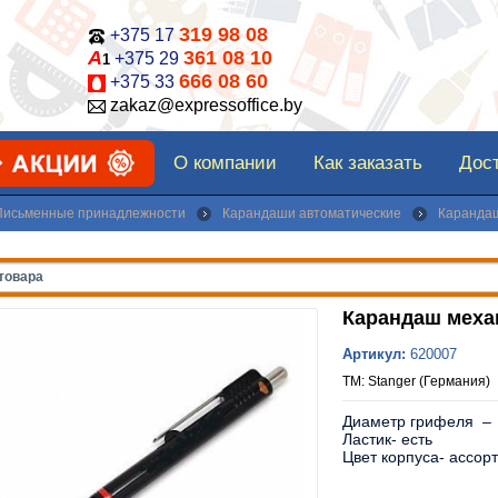
319 98 08
+375 17
А
361 08 10
+375 29
1
666 08 60
+375 33
zakaz@expressoffice.by
О компании
Как заказать
Дост
Письменные принадлежности
Карандаши автоматические
Карандаш
Карандаш меха
Артикул:
620007
ТМ: Stanger (Германия)
Диаметр грифеля – 
Ластик- есть
Цвет корпуса- ассор