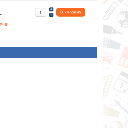
С
ИЧИИ