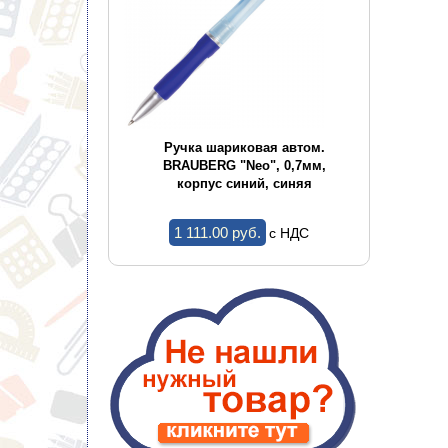
ор А4 OFFICE
Ручка шариковая автом.
Руч
 мет.окант.,
BRAUBERG "Neo", 0,7мм,
BRAUB
ртименте
корпус синий, синяя
ко
1 111.00 pуб.
c НДС
c НДС