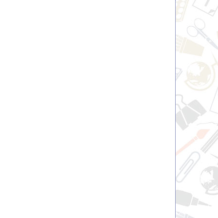
Ручка шариковая FLAIR ZING
Карандаш механичес
0,7мм, грипп, игольчатый,
BRAUBERG "CHROM
масляная, синяя
металлический корпус, 0
ластиком
0.46 pуб.
4.02 pуб.
c НДС
c НДС