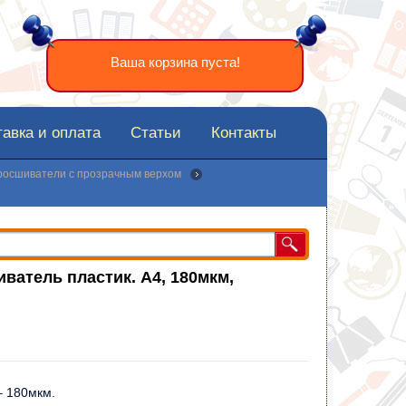
Ваша корзина пуста!
авка и оплата
Статьи
Контакты
росшиватели с прозрачным верхом
ватель пластик. А4, 180мкм,
– 180мкм.