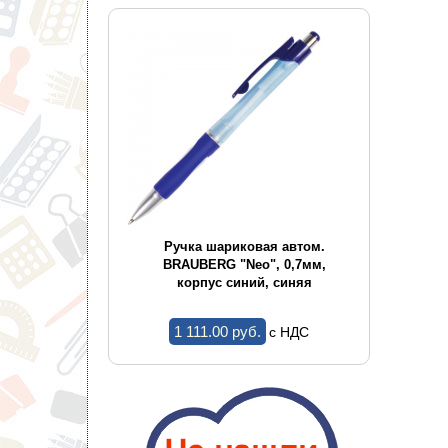
ор А4 OFFICE
Ручка шариковая автом.
Руч
 мет.окант.,
BRAUBERG "Neo", 0,7мм,
BRAUB
ртименте
корпус синий, синяя
ко
1 111.00 pуб.
c НДС
c НДС