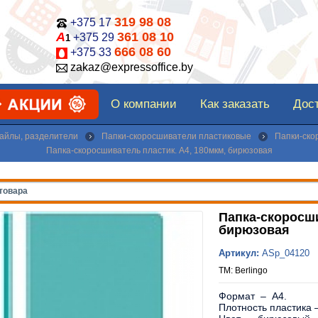
319 98 08
+375 17
А
361 08 10
+375 29
1
666 08 60
+375 33
zakaz@expressoffice.by
О компании
Как заказать
Дост
айлы, разделители
Папки-скоросшиватели пластиковые
Папки-ско
Папка-скоросшиватель пластик. А4, 180мкм, бирюзовая
Папка-скоросши
бирюзовая
Артикул:
ASp_04120
ТМ: Berlingo
Формат – A4.
Плотность пластика 