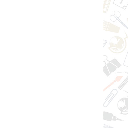
Ручка шариковая FLAIR ZING
Карандаш механичес
0,7мм, грипп, игольчатый,
BRAUBERG "CHROM
масляная, синяя
металлический корпус, 0
ластиком
0.46 pуб.
4.02 pуб.
c НДС
c НДС