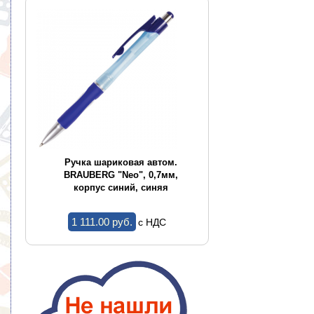
CE
Ручка шариковая автом.
Ручка шариков
,
BRAUBERG "Neo", 0,7мм,
BRAUBERG "Conce
корпус синий, синяя
корпус ассор
1 111.00 pуб.
1.44 pуб.
c НДС