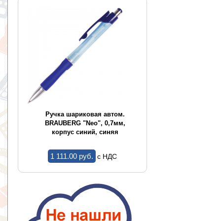
Ручка шариковая автом.
Ручка шариковая авт
BRAUBERG "Neo", 0,7мм,
BRAUBERG "Concept", 0
корпус синий, синяя
корпус ассорти, син
1 111.00 pуб.
1.44 pуб.
c НДС
c НДС