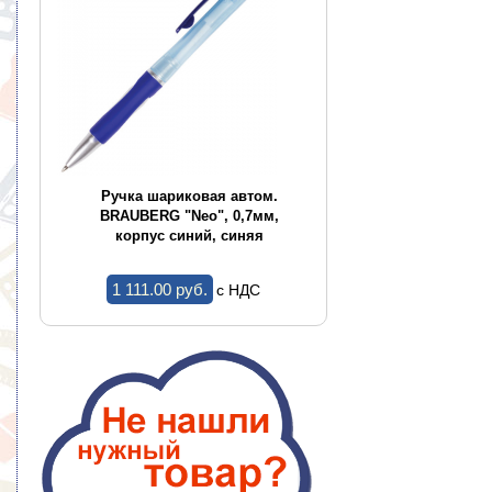
E
Ручка шариковая автом.
Ручка шарикова
BRAUBERG "Neo", 0,7мм,
BRAUBERG "Concep
корпус синий, синяя
корпус ассорт
1 111.00 pуб.
1.44 pуб.
c НДС
c