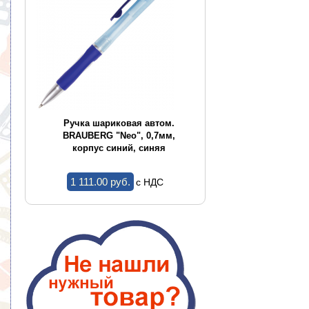
CE
Ручка шариковая автом.
Ручка шариков
,
BRAUBERG "Neo", 0,7мм,
BRAUBERG "Conce
корпус синий, синяя
корпус ассор
1 111.00 pуб.
1.44 pуб.
c НДС