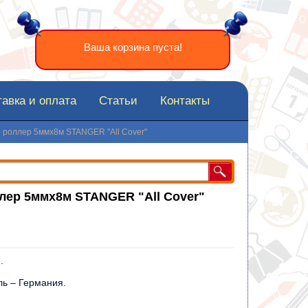
Ваша корзина пуста!
авка и оплата
Статьи
Контакты
 роллер 5ммх8м STANGER "All Cover"
лер 5ммх8м STANGER "All Cover"
.
ь – Германия.