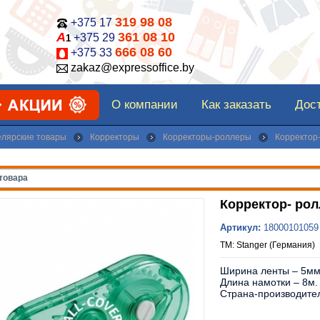
319 98 08
+375 17
А
361 08 10
+375 29
1
666 08 60
+375 33
zakaz@expressoffice.by
О компании
Как заказать
Дост
елярские товары
Корректоры
Корректоры-роллеры
Корректор-
Корректор- рол
Артикул:
18000101059
ТМ: Stanger (Германия)
Ширина ленты – 5мм
Длина намотки – 8м.
Страна-производител