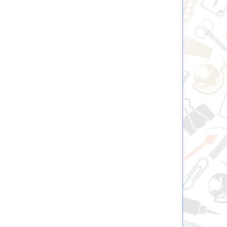
Файлы А4+, 30мкм Class
Маркер перманентный 
глянцевые, по 100шт.в уп.
Think 1,5-3мм, черн
6.30 pуб.
1.44 pуб.
c НДС
c НДС