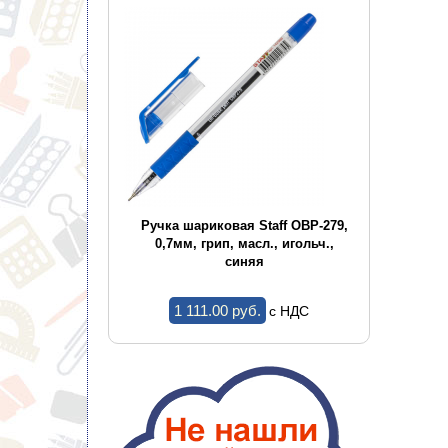
ая автом.
Ручка шариковая Staff OBP-279,
Ручка
pt", 0,7мм,
0,7мм, грип, масл., игольч.,
0,7м
ти, синяя
синяя
1 111.00 pуб.
c НДС
c НДС