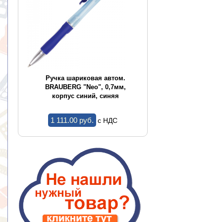
CE
Ручка шариковая автом.
Ручка шариков
,
BRAUBERG "Neo", 0,7мм,
BRAUBERG "Conce
корпус синий, синяя
корпус ассор
1 111.00 pуб.
1.44 pуб.
c НДС