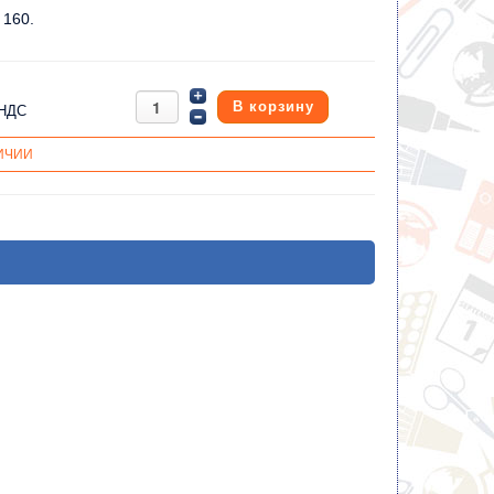
 160.
 НДС
ИЧИИ