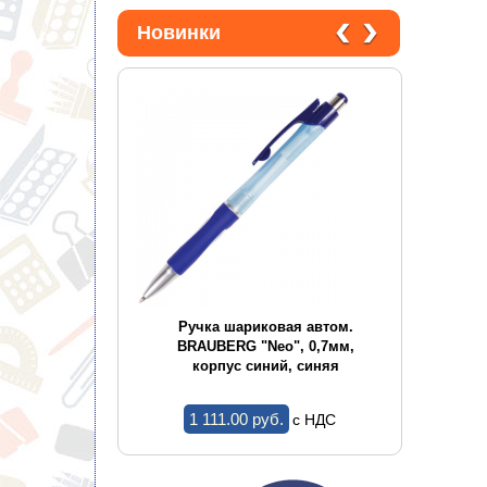
Диспенсеры
Новинки
ор А4 OFFICE
Ручка шариковая автом.
Руч
 мет.окант.,
BRAUBERG "Neo", 0,7мм,
BRAUB
ртименте
корпус синий, синяя
ко
1 111.00 pуб.
c НДС
c НДС