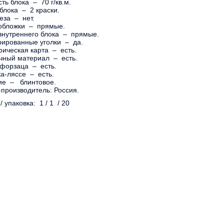
ть блока – 70 г/кв.м.
блока – 2 краски.
еза – нет.
 обложки – прямые.
 внутреннего блока – прямые.
ированные уголки – да.
фическая карта – есть.
чный материал – есть.
 форзаца – есть.
а-ляссе – есть.
ие – блинтовое.
производитель: Россия.
/ упаковка: 1 / 1 / 20