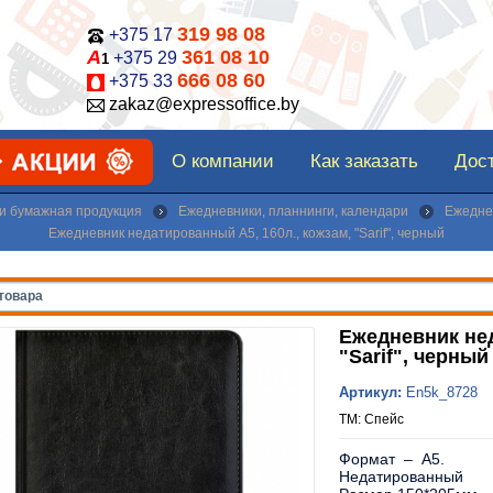
319 98 08
+375 17
А
361 08 10
+375 29
1
666 08 60
+375 33
zakaz@expressoffice.by
О компании
Как заказать
Дост
 и бумажная продукция
Ежедневники, планнинги, календари
Ежедне
Ежедневник недатированный А5, 160л., кожзам, "Sarif", черный
Ежедневник нед
"Sarif", черный
Артикул:
En5k_8728
ТМ: Спейс
Формат – A5.
Недатированный