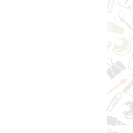
Ручка шариковая FLAIR ZING
Карандаш механичес
0,7мм, грипп, игольчатый,
BRAUBERG "CHROM
масляная, синяя
металлический корпус, 0
ластиком
0.46 pуб.
4.02 pуб.
c НДС
c НДС