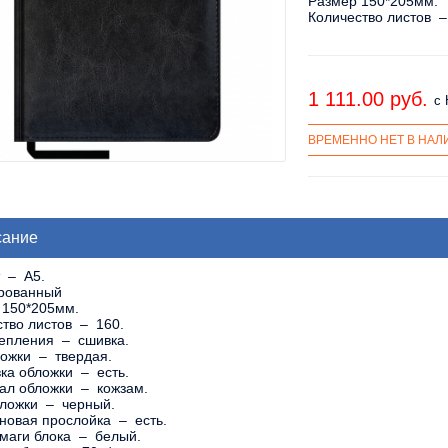
Размер 150*205мм.
Количество листов –
1 111.00 pуб.
с
ВРЕМЕННО НЕТ В НАЛ
сание
 – A5.
рованный
 150*205мм.
ство листов – 160.
репления – сшивка.
ложки – твердая.
ка обложки – есть.
ал обложки – кожзам.
бложки – черный.
новая прослойка – есть.
умаги блока – белый.