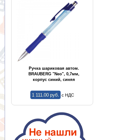
CE
Ручка шариковая автом.
Ручка шариков
,
BRAUBERG "Neo", 0,7мм,
BRAUBERG "Conce
корпус синий, синяя
корпус ассор
1 111.00 pуб.
1.44 pуб.
c НДС