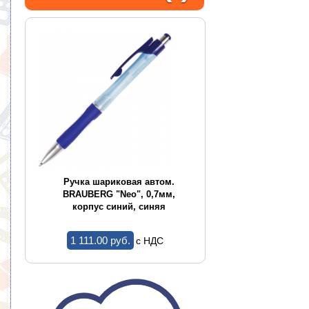
CE
Ручка шариковая автом.
Ручка шариков
,
BRAUBERG "Neo", 0,7мм,
BRAUBERG "Conce
корпус синий, синяя
корпус ассор
1 111.00 pуб.
1.44 pуб.
c НДС