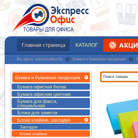
Главная страница
КАТАЛОГ
Вы здесь:
expressoffice.by
Бумага и бумажная продукция
Бумага и бумажная продукция
Бумага офисная белая
Бумага офисная цветная
Бумага для факса,
специальная
Блоки для заметок
Блоки клейкие, закладки
Закладки
Блоки клейкие