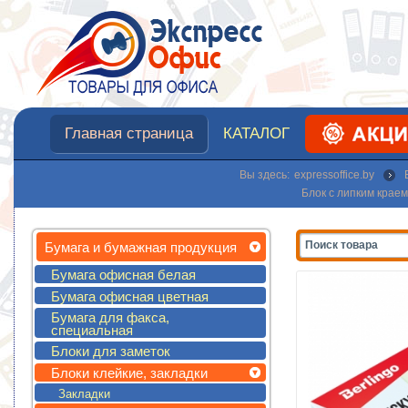
Главная страница
КАТАЛОГ
Вы здесь:
expressoffice.by
Блок с липким краем 
Бумага и бумажная продукция
Бумага офисная белая
Бумага офисная цветная
Бумага для факса,
специальная
Блоки для заметок
Блоки клейкие, закладки
Закладки