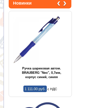
Новинки
CE
Ручка шариковая автом.
Ручка шариков
,
BRAUBERG "Neo", 0,7мм,
BRAUBERG "Conce
корпус синий, синяя
корпус ассор
1 111.00 pуб.
1.44 pуб.
c НДС